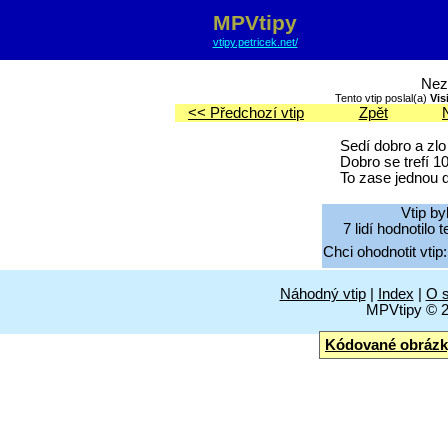
MPVtipy
vtipy.petricek.net/
Nez
Tento vtip poslal(a)
Vis
<< Předchozí vtip
Zpět
Sedí dobro a zlo 
Dobro se trefí 10
To zase jednou d
Vtip by
7 lidí hodnotilo
Chci ohodnotit vtip:
Náhodný vtip
|
Index
|
O s
MPVtipy © 
Kódované obrázk