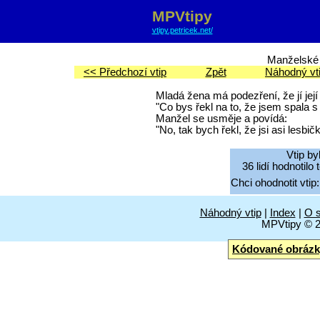
MPVtipy
vtipy.petricek.net/
Manželské 
<< Předchozí vtip
Zpět
Náhodný vt
Mladá žena má podezření, že jí jej
"Co bys řekl na to, že jsem spala s
Manžel se usměje a povídá:
"No, tak bych řekl, že jsi asi lesbičk
Vtip by
36 lidí hodnotilo
Chci ohodnotit vtip:
Náhodný vtip
|
Index
|
O s
MPVtipy © 
Kódované obrázk