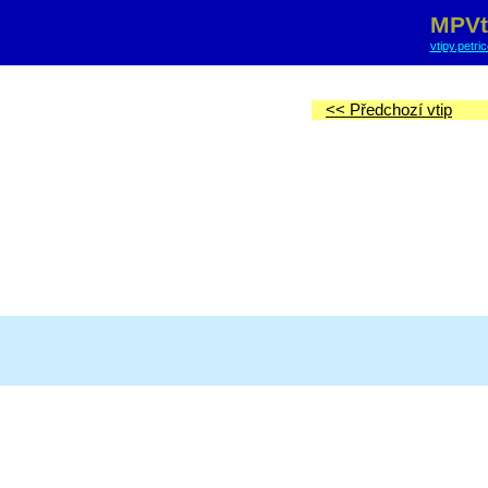
MPVt
vtipy.petri
<< Předchozí vtip