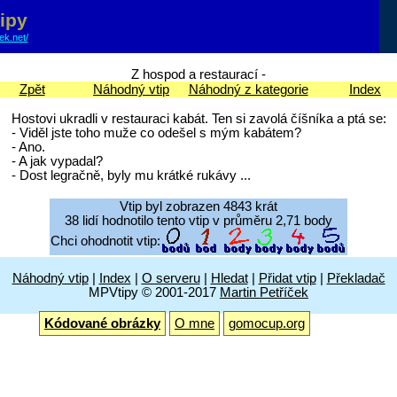
ipy
cek.net/
Z hospod a restaurací -
Zpět
Náhodný vtip
Náhodný z kategorie
Index
Hostovi ukradli v restauraci kabát. Ten si zavolá číšníka a ptá se:
- Viděl jste toho muže co odešel s mým kabátem?
- Ano.
- A jak vypadal?
- Dost legračně, byly mu krátké rukávy ...
Vtip byl zobrazen 4843 krát
38 lidí hodnotilo tento vtip v průměru 2,71 body
Chci ohodnotit vtip:
Náhodný vtip
|
Index
|
O serveru
|
Hledat
|
Přidat vtip
|
Překladač
MPVtipy © 2001-2017
Martin Petříček
Kódované obrázky
O mne
gomocup.org