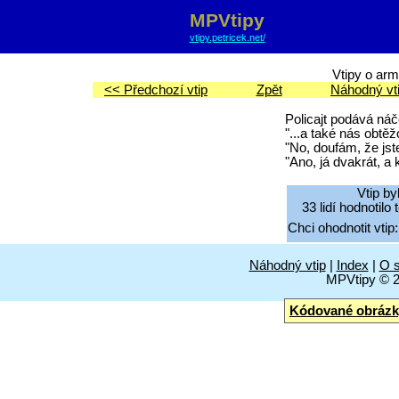
MPVtipy
vtipy.petricek.net/
Vtipy o armá
<< Předchozí vtip
Zpět
Náhodný vt
Policajt podává náč
"...a také nás obtěž
"No, doufám, že jste 
"Ano, já dvakrát, a
Vtip by
33 lidí hodnotilo
Chci ohodnotit vtip:
Náhodný vtip
|
Index
|
O s
MPVtipy © 
Kódované obrázk