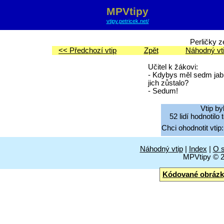
MPVtipy
vtipy.petricek.net/
Perličky z
<< Předchozí vtip
Zpět
Náhodný vt
Učitel k žákovi:
- Kdybys měl sedm jablíč
jich zůstalo?
- Sedum!
Vtip by
52 lidí hodnotilo
Chci ohodnotit vtip:
Náhodný vtip
|
Index
|
O s
MPVtipy © 
Kódované obrázk