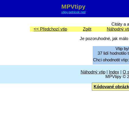
MPVtipy
vtipy.petricek.net/
Citáty a 
<< Předchozí vtip
Zpět
Náhodný vt
Je pozoruhodné, jak málo 
Vtip by
37 lidí hodnotilo
Chci ohodnotit vtip:
Náhodný vtip
|
Index
|
O s
MPVtipy © 
Kódované obrázk